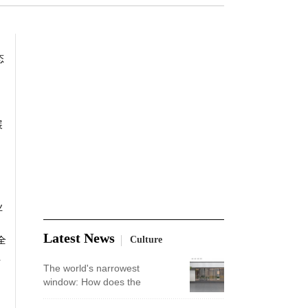
态
展
业
Latest News
Culture
全
业
The world's narrowest
window: How does the