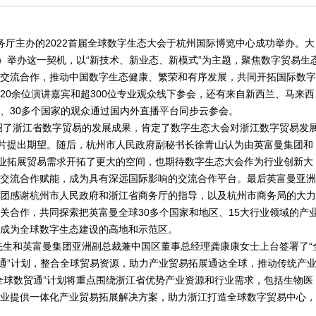
商务厅主办的2022首届全球数字生态大会于杭州国际博览中心成功举办。大
）举办这一契机，以“新技术、新业态、新模式”为主题，聚焦数字贸易生
交流合作，推动中国数字生态健康、繁荣和有序发展，共同开拓国际数字
20余位演讲嘉宾和超300位专业观众线下参会，还有来自新西兰、马来西
、30多个国家的观众通过国内外直播平台同步云参会。
绍了浙江省数字贸易的发展成果，肯定了数字生态大会对浙江数字贸易发
名片提出期望。随后，杭州市人民政府副秘书长徐青山认为由英富曼集团和
企业拓展贸易需求开拓了更大的空间，也期待数字生态大会作为行业创新大
交流合作赋能，成为具有深远国际影响的交流合作平台。最后英富曼亚洲
团感谢杭州市人民政府和浙江省商务厅的指导，以及杭州市商务局的大力
关合作，共同探索把英富曼全球30多个国家和地区、15大行业领域的产
成为全球数字生态建设的高地和示范区。
先生和英富曼集团亚洲副总裁兼中国区董事总经理龚康康女士上台签署了“
贸通”计划，整合全球贸易资源，助力产业贸易拓展通达全球，推动传统产
全球数贸通”计划将重点围绕浙江省优势产业资源和行业需求，包括生物医
业提供一体化产业贸易拓展解决方案，助力浙江打造全球数字贸易中心，