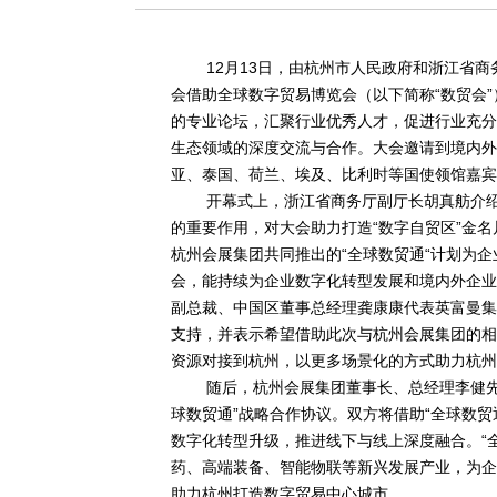
12月13日，由杭州市人民政府和浙江省
会借助全球数字贸易博览会（以下简称“数贸会”
的专业论坛，汇聚行业优秀人才，促进行业充分
生态领域的深度交流与合作。大会邀请到境内外
亚、泰国、荷兰、埃及、比利时等国使领馆嘉宾
开幕式上，浙江省商务厅副厅长胡真舫介
的重要作用，对大会助力打造“数字自贸区”金
杭州会展集团共同推出的“全球数贸通“计划为
会，能持续为企业数字化转型发展和境内外企业
副总裁、中国区董事总经理龚康康代表英富曼集
支持，并表示希望借助此次与杭州会展集团的相
资源对接到杭州，以更多场景化的方式助力杭州
随后，杭州会展集团董事长、总经理李健
球数贸通”战略合作协议。双方将借助“全球数
数字化转型升级，推进线下与线上深度融合。“
药、高端装备、智能物联等新兴发展产业，为企
助力杭州打造数字贸易中心城市。