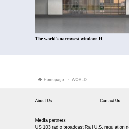
The world's narrowest window: H
Homepage
WORLD
About Us
Contact Us
Media partners：
US 103 radio broadcast Ra
|
U.S. regulation 