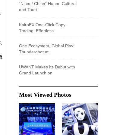
“Nihao! China” Hunan Cultural
and Touri
学
KairoEX One-Click Copy
、
Trading: Effortless
负
One Ecosystem, Global Play:
Thunderobot at
流
UWANT Makes Its Debut with
Grand Launch on
Most Viewed Photos