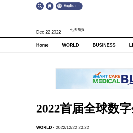
Go
Go
English
to
to
Contents
Navigation
Dec 22 2022
Home
WORLD
BUSINESS
L
2022首届全球
WORLD
2022/12/22 20:22