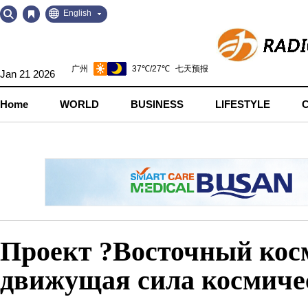
Go
Go
English
to
to
Contents
Navigation
Jan 21 2026
Home
WORLD
BUSINESS
LIFESTYLE
Проект ?Восточный косм
движущая сила космиче